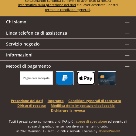
Selezionando continua confermi di aver letto la nostra
informativa sulla protezione dei dati
e di aver accettato i nostri
termini e condizioni generali
.
Chi siamo
Linea telefonica di assistenza
Servizio negozio
Informazioni
Metodi di pagamento
Pagamento anticipato
PayPal
Apple Pay
Carta di credito
Protezione dei dati
Impronta
Condizioni generali di contratto
Diritto di recesso
Modifica delle impostazioni dei cookie
Dichiarare la revoca
Tutti i prezzi sono comprensivi di IVA più
, spese di spedizione
ed eventuali
spese di spedizione, se non diversamente indicato.
© 2026 Wamiso IT - Tutti i diritti riservati. Theme by
ThemeWare®