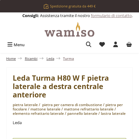
Passa al contenuto principale
Spedizione gratuita da 449 €
Consigli:
Assistenza tramite il nostro
formulario di contatto
.
Hai 0 articoli nell
Menu
Home
Ricambi
Leda
Turma
Leda Turma H80 W F pietra
laterale a destra centrale
anteriore
pietra laterale / pietra per camera di combustione / pietra per
focolare / mattone laterale / mattone refrattario laterale /
elemento refrattario laterale / pannello laterale / lastra laterale
Leda