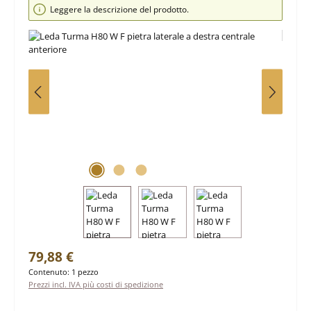
Salta la galleria di immagini
Leggere la descrizione del prodotto.
Prezzo normale:
79,88 €
Contenuto:
1 pezzo
Prezzi incl. IVA più costi di spedizione