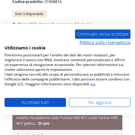
Codice prodotto:
01068814
Solo 3 disponibile.
Disponibile, tempi di consegna: 4-6 giorni
Continuare senza accettare
Quantità del prodotto: inserisci la quantità desiderata o usa i pulsanti per au
Nel carrello
Politica sulla riservatezza
Utilizziamo i cookie
Potremmo posizionarli per l'analisi dei dati dei nostri visitatori, per
Aggiungi alla lista desideri
migliorare il nostro sito Web, mostrare contenuti personalizzati e offrirti
un'esperienza di navigazione eccezionale. Per ulteriori informazioni sui
Domanda sul prodotto
cookie utilizziamo aprire le impostazioni.
I dati vengono raccolti allo scopo di personalizzare la pubblicità e misurare
l'efficacia delle campagne pubblicitarie. I dati possono essere condivisi con
Google LLC; maggiori informazioni sono disponibili
qui
.
Accettare tutti
No, aggiusta
Descrizione
originale pietra laterale a destra centrale anteriore per
inserto riscaldante Leda Turma H80 W F Leda Turma H80
W F pietra…
Di più