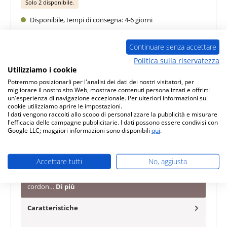
Solo 2 disponibile.
Disponibile, tempi di consegna: 4-6 giorni
Quantità del prodotto: inserisci la quantità desiderata o usa i pulsanti per au
Nel carrello
Continuare senza accettare
Politica sulla riservatezza
Utilizziamo i cookie
Aggiungi alla lista desideri
Potremmo posizionarli per l'analisi dei dati dei nostri visitatori, per
migliorare il nostro sito Web, mostrare contenuti personalizzati e offrirti
Domanda sul prodotto
un'esperienza di navigazione eccezionale. Per ulteriori informazioni sui
cookie utilizziamo aprire le impostazioni.
I dati vengono raccolti allo scopo di personalizzare la pubblicità e misurare
l'efficacia delle campagne pubblicitarie. I dati possono essere condivisi con
Google LLC; maggiori informazioni sono disponibili
qui
.
Descrizione
Accettare tutti
No, aggiusta
originale guarnizione per vetro per stufa a legna Nordpeis
Ronda Nordpeis Ronda guarnizione per vetro dati chiave:
cordon…
Di più
Caratteristiche