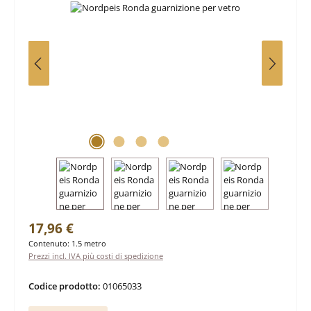
Prezzo normale:
17,96 €
Contenuto:
1.5 metro
Prezzi incl. IVA più costi di spedizione
Codice prodotto:
01065033