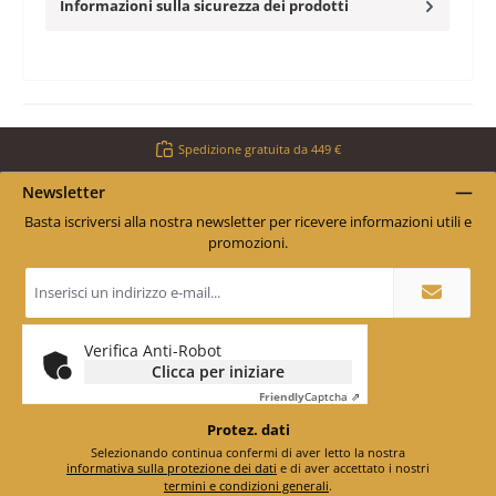
Informazioni sulla sicurezza dei prodotti
Spedizione gratuita da 449 €
Newsletter
Basta iscriversi alla nostra newsletter per ricevere informazioni utili e
promozioni.
Indirizzo
e-
mail
*
Verifica Anti-Robot
Clicca per iniziare
Friendly
Captcha ⇗
Protez. dati
Selezionando continua confermi di aver letto la nostra
informativa sulla protezione dei dati
e di aver accettato i nostri
termini e condizioni generali
.