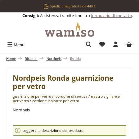
Passa al contenuto principale
Spedizione gratuita da 449 €
Consigli:
Assistenza tramite il nostro
formulario di contatto
.
Hai 0 articoli nell
Menu
Home
Ricambi
Nordpeis
Ronda
Nordpeis Ronda guarnizione
per vetro
guarnizione per vetro / cordone di tenuta / nastro sigillante
per vetro / cordone isolante per vetro
Nordpeis
Salta la galleria di immagini
Leggere la descrizione del prodotto.