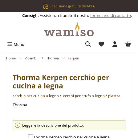
Passa al contenuto principale
Spedizione gratuita da 449 €
Consigli:
Assistenza tramite il nostro
formulario di contatto
.
Hai 0 articoli nell
Menu
Home
Ricambi
Thorma
Kerpen
Thorma Kerpen cerchio per
cucina a legna
cerchio per cucina a legna / cerchi per stufa a legna / piastra
Thorma
Salta la galleria di immagini
Leggere la descrizione del prodotto.