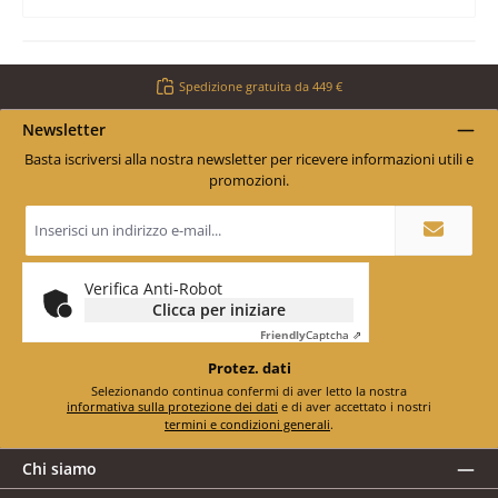
Spedizione gratuita da 449 €
Newsletter
Basta iscriversi alla nostra newsletter per ricevere informazioni utili e
promozioni.
Indirizzo
e-
mail
*
Verifica Anti-Robot
Clicca per iniziare
Friendly
Captcha ⇗
Protez. dati
Selezionando continua confermi di aver letto la nostra
informativa sulla protezione dei dati
e di aver accettato i nostri
termini e condizioni generali
.
Chi siamo