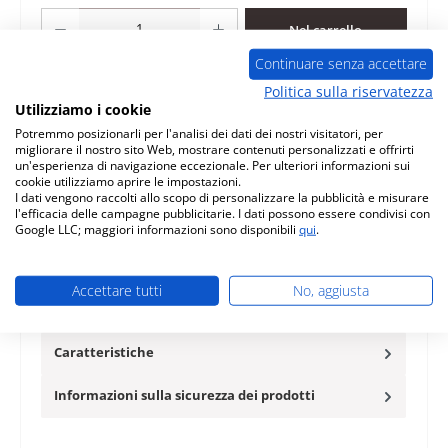
Quantità del prodotto: inserisci la quantità desiderata o usa i pulsanti per au
Nel carrello
Continuare senza accettare
Aggiungi alla lista desideri
Politica sulla riservatezza
Utilizziamo i cookie
Domanda sul prodotto
Potremmo posizionarli per l'analisi dei dati dei nostri visitatori, per
migliorare il nostro sito Web, mostrare contenuti personalizzati e offrirti
un'esperienza di navigazione eccezionale. Per ulteriori informazioni sui
cookie utilizziamo aprire le impostazioni.
I dati vengono raccolti allo scopo di personalizzare la pubblicità e misurare
l'efficacia delle campagne pubblicitarie. I dati possono essere condivisi con
Google LLC; maggiori informazioni sono disponibili
qui
.
Descrizione
originale cerchio per cucina a legna per stufa a fuoco
Accettare tutti
No, aggiusta
continuo Thorma Kerpen Thorma Kerpen cerchio per
cucina a legna dati…
Di più
Caratteristiche
Informazioni sulla sicurezza dei prodotti