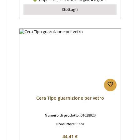
Dettagli
Cera Tipo guarnizione per vetro
Numero di prodotto:
01028923
Produttore:
Cera
Prezzo normale:
44,41 €