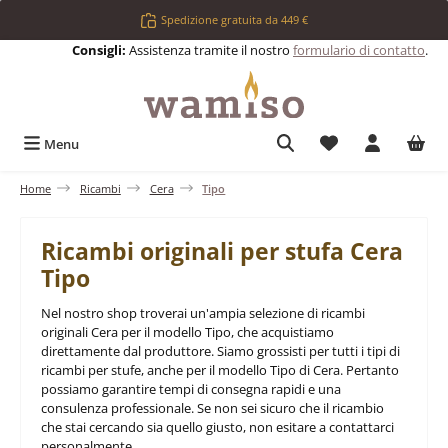
Passa al contenuto principale
Spedizione gratuita da 449 €
Consigli:
Assistenza tramite il nostro
formulario di contatto
.
Hai 0 articoli nell
Menu
Home
Ricambi
Cera
Tipo
Ricambi originali per stufa Cera
Tipo
Nel nostro shop troverai un'ampia selezione di ricambi
originali Cera per il modello Tipo, che acquistiamo
direttamente dal produttore. Siamo grossisti per tutti i tipi di
ricambi per stufe, anche per il modello Tipo di Cera. Pertanto
possiamo garantire tempi di consegna rapidi e una
consulenza professionale. Se non sei sicuro che il ricambio
che stai cercando sia quello giusto, non esitare a contattarci
personalmente.