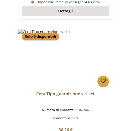
Disponibile, tempi di consegna: 4-6 giorni
Dettagli
Solo 5 disponibili
Cera Tipo guarnizione viti set
Numero di prodotto:
01028947
Produttore:
Cera
Prezzo normale:
36,26 €