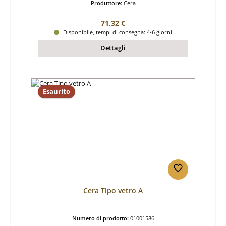
Produttore:
Cera
Prezzo normale:
71,32 €
Disponibile, tempi di consegna: 4-6 giorni
Dettagli
Esaurito
Cera Tipo vetro A
Numero di prodotto:
01001586