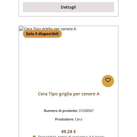
Dettagli
Solo 5 disponibili
Cera Tipo griglia per cenere A
Numero di prodotto:
01028567
Produttore:
Cera
Prezzo normale:
49,24 €
Disponibile, tempi di consegna: 4-6 giorni