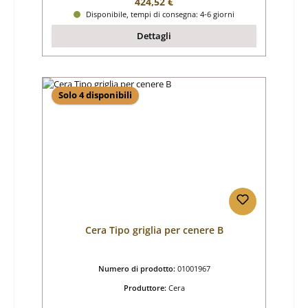
Prezzo normale:
424,52 €
Disponibile, tempi di consegna: 4-6 giorni
Dettagli
Solo 4 disponibili
Cera Tipo griglia per cenere B
Numero di prodotto:
01001967
Produttore:
Cera