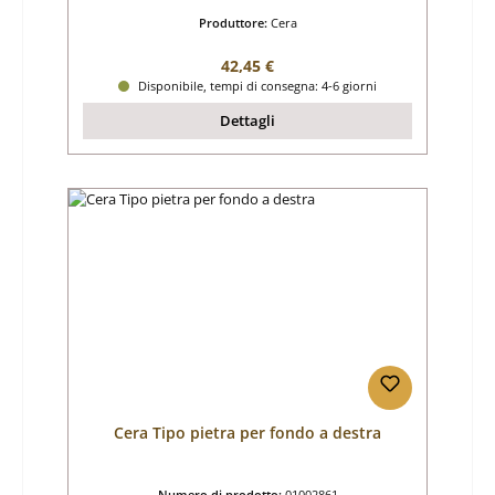
Produttore:
Cera
Prezzo normale:
42,45 €
Disponibile, tempi di consegna: 4-6 giorni
Dettagli
Cera Tipo pietra per fondo a destra
Numero di prodotto:
01002861