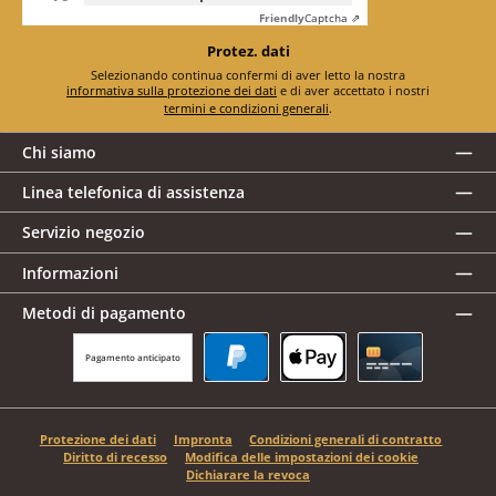
Friendly
Captcha ⇗
Protez. dati
Selezionando continua confermi di aver letto la nostra
informativa sulla protezione dei dati
e di aver accettato i nostri
termini e condizioni generali
.
Chi siamo
Linea telefonica di assistenza
Servizio negozio
Informazioni
Metodi di pagamento
Pagamento anticipato
PayPal
Apple Pay
Carta di credito
Protezione dei dati
Impronta
Condizioni generali di contratto
Diritto di recesso
Modifica delle impostazioni dei cookie
Dichiarare la revoca