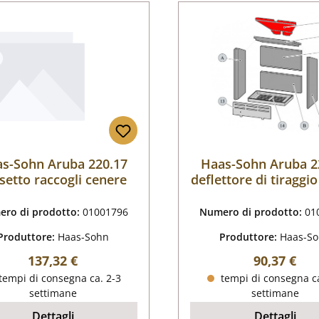
s-Sohn Aruba 220.17
Haas-Sohn Aruba 2
setto raccogli cenere
deflettore di tiraggio
ro di prodotto:
01001796
Numero di prodotto:
01
Produttore:
Haas-Sohn
Produttore:
Haas-S
Prezzo normale:
Prezzo nor
137,32 €
90,37 €
tempi di consegna ca. 2-3
tempi di consegna ca
settimane
settimane
Dettagli
Dettagli