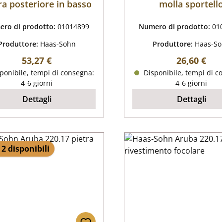
ra posteriore in basso
molla sportell
ro di prodotto:
01014899
Numero di prodotto:
01
Produttore:
Haas-Sohn
Produttore:
Haas-S
Prezzo normale:
Prezzo nor
53,27 €
26,60 €
ponibile, tempi di consegna:
Disponibile, tempi di c
4-6 giorni
4-6 giorni
Dettagli
Dettagli
 2 disponibili