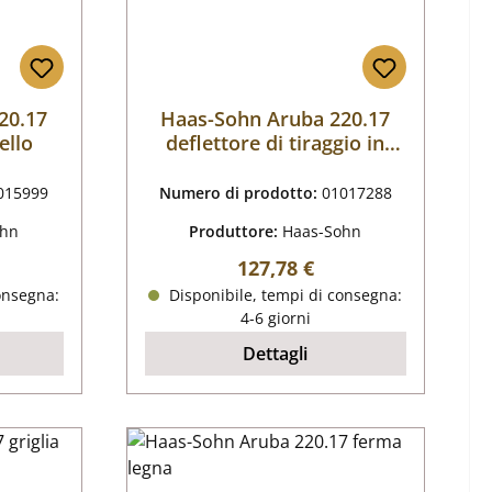
20.17
Haas-Sohn Aruba 220.17
ello
deflettore di tiraggio in
basso
015999
Numero di prodotto:
01017288
ohn
Produttore:
Haas-Sohn
male:
Prezzo normale:
127,78 €
onsegna:
Disponibile, tempi di consegna:
4-6 giorni
Dettagli