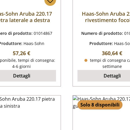
s-Sohn Aruba 220.17
Haas-Sohn Aruba 2
etra laterale a destra
rivestimento foco
ro di prodotto:
01014867
Numero di prodotto:
01
Produttore:
Haas-Sohn
Produttore:
Haas-S
Prezzo normale:
Prezzo nor
57,26 €
360,64 €
ponibile, tempi di consegna:
tempi di consegna ca
4-6 giorni
settimane
Dettagli
Dettagli
Solo 8 disponibili