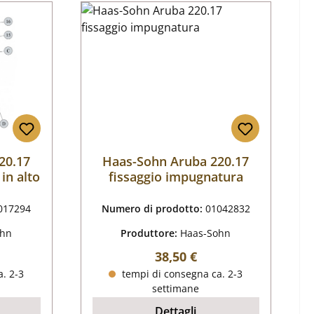
20.17
Haas-Sohn Aruba 220.17
 in alto
fissaggio impugnatura
017294
Numero di prodotto:
01042832
ohn
Produttore:
Haas-Sohn
male:
Prezzo normale:
38,50 €
. 2-3
tempi di consegna ca. 2-3
settimane
Dettagli