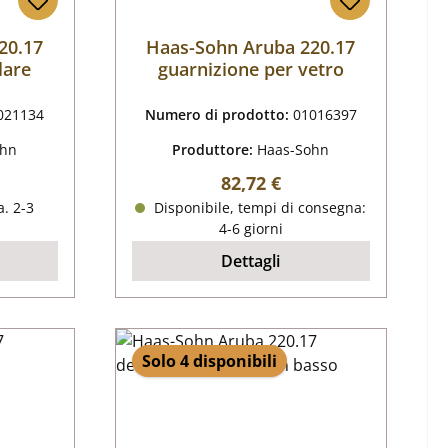
20.17
Haas-Sohn Aruba 220.17
lare
guarnizione per vetro
021134
Numero di prodotto:
01016397
ohn
Produttore:
Haas-Sohn
male:
Prezzo normale:
82,72 €
. 2-3
Disponibile, tempi di consegna:
4-6 giorni
Dettagli
Solo 4 disponibili