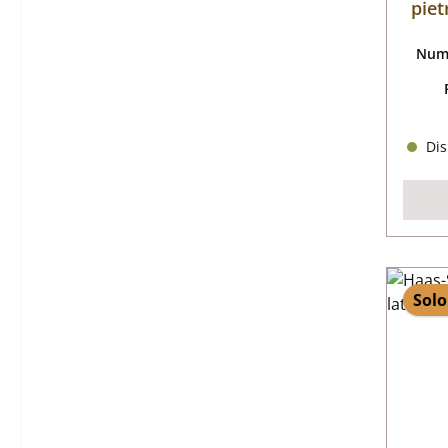
piet
Nume
Dis
Solo