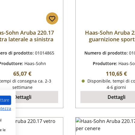
s-Sohn Aruba 220.17
Haas-Sohn Aruba 2
tra laterale a sinistra
guarnizione sport
ro di prodotto:
01014865
Numero di prodotto:
01
Produttore:
Haas-Sohn
Produttore:
Haas-S
Prezzo normale:
Prezzo nor
65,07 €
110,65 €
tempi di consegna ca. 2-3
Disponibile, tempi di c
settimane
4-6 giorni
Dettagli
Dettagli
ttare
atezza
l
e le