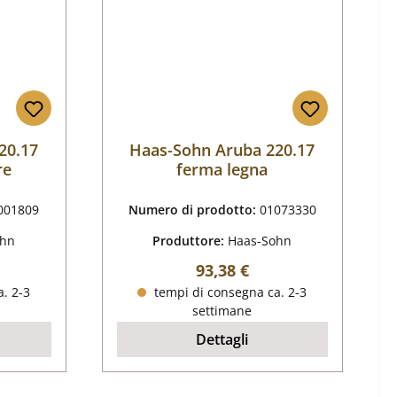
20.17
Haas-Sohn Aruba 220.17
re
ferma legna
001809
Numero di prodotto:
01073330
ohn
Produttore:
Haas-Sohn
male:
Prezzo normale:
93,38 €
. 2-3
tempi di consegna ca. 2-3
settimane
Dettagli