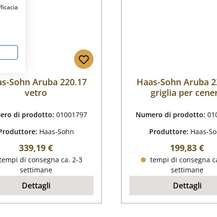
fficacia
s-Sohn Aruba 220.17
Haas-Sohn Aruba 2
vetro
griglia per cene
ro di prodotto:
01001797
Numero di prodotto:
01
Produttore:
Haas-Sohn
Produttore:
Haas-S
Prezzo normale:
Prezzo nor
339,19 €
199,83 €
tempi di consegna ca. 2-3
tempi di consegna ca
settimane
settimane
Dettagli
Dettagli