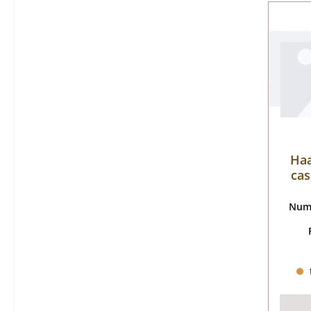
Haa
cas
Nume