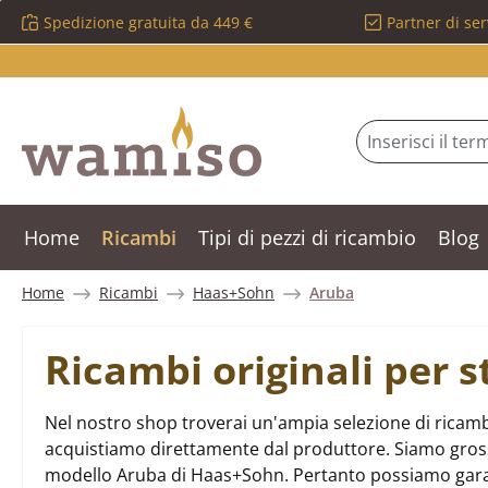
Spedizione gratuita da 449 €
Partner di ser
ssa al contenuto principale
Salta alla ricerca
Passa alla navigazione principale
Home
Ricambi
Tipi di pezzi di ricambio
Blog
Home
Ricambi
Haas+Sohn
Aruba
Ricambi originali per
Nel nostro shop troverai un'ampia selezione di ricamb
acquistiamo direttamente dal produttore. Siamo grossist
modello Aruba di Haas+Sohn. Pertanto possiamo garan