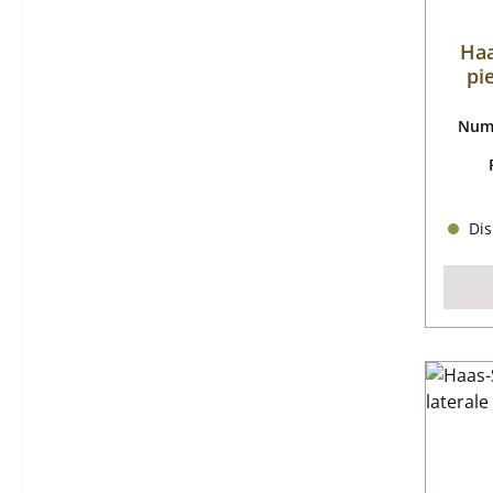
Haa
pi
Nume
Dis