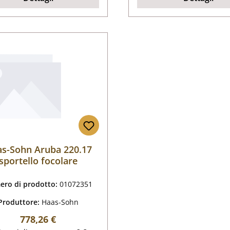
s-Sohn Aruba 220.17
sportello focolare
ro di prodotto:
01072351
Produttore:
Haas-Sohn
Prezzo normale:
778,26 €