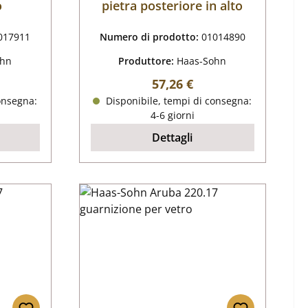
o
pietra posteriore in alto
017911
Numero di prodotto:
01014890
ohn
Produttore:
Haas-Sohn
male:
Prezzo normale:
57,26 €
onsegna:
Disponibile, tempi di consegna:
4-6 giorni
Dettagli