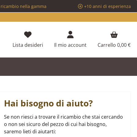
i ricambio nella gamma
+10 anni di esperienza
Hai 0 articoli nella lista dei desideri
Lista desideri
Il mio account
Carrello
0,00 €
Hai bisogno di aiuto?
Se non riesci a trovare il ricambio che stai cercando
o non sei sicuro del pezzo di cui hai bisogno,
saremo lieti di aiutarti: