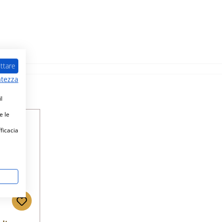
ttare
atezza
l
e le
fficacia