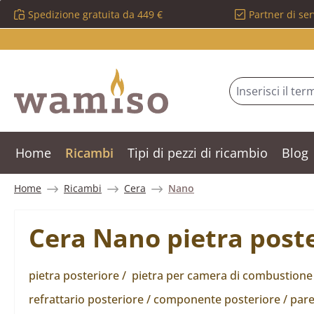
Spedizione gratuita da 449 €
Partner di ser
ssa al contenuto principale
Salta alla ricerca
Passa alla navigazione principale
Home
Ricambi
Tipi di pezzi di ricambio
Blog
Home
Ricambi
Cera
Nano
Cera Nano pietra post
pietra posteriore / pietra per camera di combustione 
refrattario posteriore / componente posteriore / pare