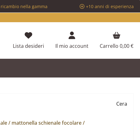
i ricambio nella gamma
+10 anni di esperienza
Hai 0 articoli nella lista dei desideri
Lista desideri
Il mio account
Carrello
0,00 €
Cera
le / mattonella schienale focolare /