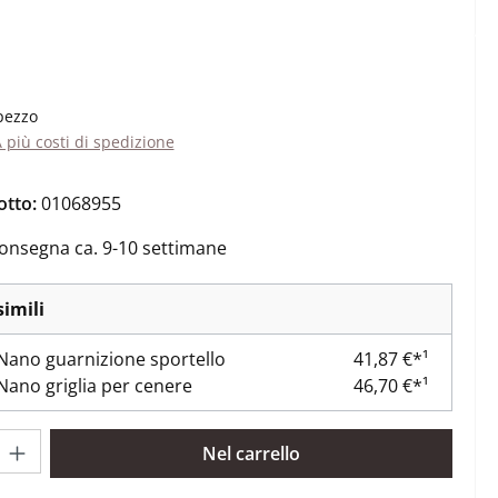
ale:
pezzo
A più costi di spedizione
otto:
01068955
onsegna ca. 9-10 settimane
simili
Nano guarnizione sportello
41,87 €*¹
Nano griglia per cenere
46,70 €*¹
rodotto: inserisci la quantità desiderata o usa i pulsanti per aume
Nel carrello