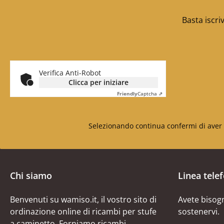
Basta iscri
Verifica Anti-Robot
Clicca per iniziare
Friendly
Captcha ⇗
Selezionando continua confermi di aver 
Chi siamo
Linea tele
Benvenuti su wamiso.it, il vostro sito di
Avete bisogn
ordinazione online di ricambi per stufe
sostenervi.
a caminetto. Forniamo ricambi