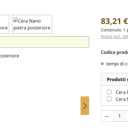
Prezzo norm
83,21 €
Contenuto:
1 
Prezzi incl. IV
Codice prod
tempi di c
Prodotti 
Cera 
Cera 
Quantità del p