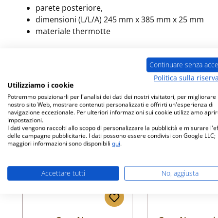
parete posteriore,
dimensioni (L/L/A) 245 mm x 385 mm x 25 mm
materiale thermotte
Continuare senza acce
Politica sulla riserv
Prodotti simili
Utilizziamo i cookie
Potremmo posizionarli per l'analisi dei dati dei nostri visitatori, per migliorare i
nostro sito Web, mostrare contenuti personalizzati e offrirti un'esperienza di
Salta la galleria dei prodotti
navigazione eccezionale. Per ulteriori informazioni sui cookie utilizziamo aprir
impostazioni.
I dati vengono raccolti allo scopo di personalizzare la pubblicità e misurare l'e
delle campagne pubblicitarie. I dati possono essere condivisi con Google LLC;
maggiori informazioni sono disponibili
qui
.
Accettare tutti
No, aggiusta