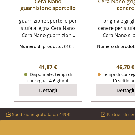
Cera Nano
Cera Nano grig
guarnizione sportello
cenere
guarnizione sportello per
originale grigl
stufa a legna Cera Nano
cenere per stufa
Cera Nano guarnizione
Cera Nano si adatta
sportello dati chiave:
anche al Nano+ Ce
Numero di prodotto:
01010
Numero di prodot
cordone isolante porta,
Nano griglia pe
149
618
treccia guarnizione per
dati chiave: griglia in
cordone lunghezza 3,00
ghisa, graticola
Prezzo normale:
Prezzo
41,87 €
46,70 €
m diametro 12 mm
145 mm materia
Disponibile, tempi di
tempi di conseg
forma roto
consegna: 4-6 giorni
10 settima
Dettagli
Dettagli
Spedizione gratuita da 449 €
Partner di ser