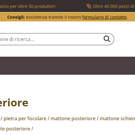
vizio per oltre 50 produttori
Oltre 40.000 pezzi d
Consigli:
Assistenza tramite il nostro
formulario di contatto
.
eriore
/ pietra per focolare / mattone posteriore / mattone schiena
te posteriore /