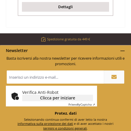
Dettagli
Spedizione gratuita da 449 €
Newsletter
Basta iscriversi alla nostra newsletter per ricevere informazioni utili e
promozioni.
Indirizzo
e-
mail
*
Verifica Anti-Robot
Clicca per iniziare
Friendly
Captcha ⇗
Protez. dati
Selezionando continua confermi di aver letto la nostra
informativa sulla protezione dei dati
e di aver accettato i nostri
termini e condizioni generali
.