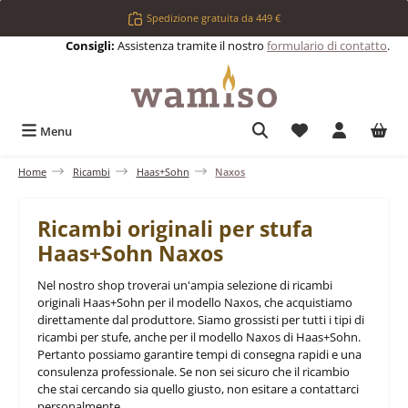
Passa al contenuto principale
Spedizione gratuita da 449 €
Consigli:
Assistenza tramite il nostro
formulario di contatto
.
Hai 0 articoli nell
Menu
Home
Ricambi
Haas+Sohn
Naxos
Ricambi originali per stufa
Haas+Sohn Naxos
Nel nostro shop troverai un'ampia selezione di ricambi
originali Haas+Sohn per il modello Naxos, che acquistiamo
direttamente dal produttore. Siamo grossisti per tutti i tipi di
ricambi per stufe, anche per il modello Naxos di Haas+Sohn.
Pertanto possiamo garantire tempi di consegna rapidi e una
consulenza professionale. Se non sei sicuro che il ricambio
che stai cercando sia quello giusto, non esitare a contattarci
personalmente.