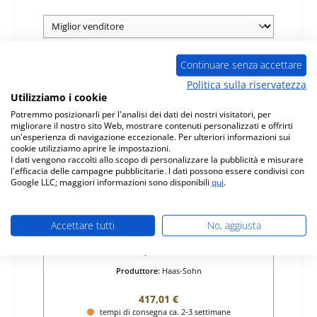
Continuare senza accettare
Politica sulla riservatezza
Utilizziamo i cookie
Potremmo posizionarli per l'analisi dei dati dei nostri visitatori, per
migliorare il nostro sito Web, mostrare contenuti personalizzati e offrirti
un'esperienza di navigazione eccezionale. Per ulteriori informazioni sui
cookie utilizziamo aprire le impostazioni.
I dati vengono raccolti allo scopo di personalizzare la pubblicità e misurare
l'efficacia delle campagne pubblicitarie. I dati possono essere condivisi con
Google LLC; maggiori informazioni sono disponibili
qui
.
Haas-Sohn Naxos 408.50 regolatore olio
Accettare tutti
No, aggiusta
Numero di prodotto:
01007555
Produttore:
Haas-Sohn
Prezzo normale:
417,01 €
tempi di consegna ca. 2-3 settimane