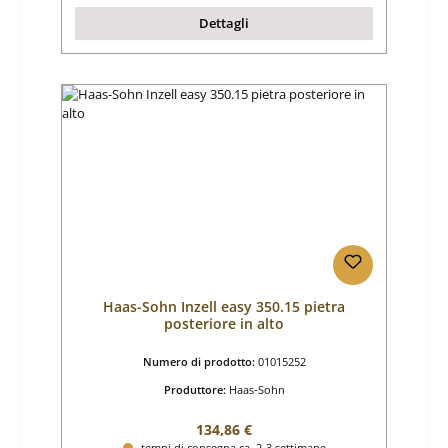
Dettagli
Haas-Sohn Inzell easy 350.15 pietra
posteriore in alto
Numero di prodotto:
01015252
Produttore:
Haas-Sohn
Prezzo normale:
134,86 €
tempi di consegna ca. 2-3 settimane