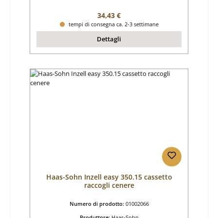
Prezzo normale:
34,43 €
tempi di consegna ca. 2-3 settimane
Dettagli
Haas-Sohn Inzell easy 350.15 cassetto
raccogli cenere
Numero di prodotto:
01002066
Produttore:
Haas-Sohn