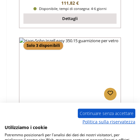
Prezzo normale:
111,82 €
Disponibile, tempi di consegna: 4-6 giorni
Dettagli
Solo 3 disponibili
Haas-Sohn Inzell easy 350.15 guarnizione
per vetro
Continuare senza accettare
Politica sulla riservatezza
Numero di prodotto:
01016752
Utilizziamo i cookie
Produttore:
Haas-Sohn
Potremmo posizionarli per l'analisi dei dati dei nostri visitatori, per
migliorare il nostro sito Web, mostrare contenuti personalizzati e offrirti