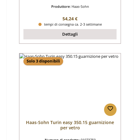
Produttore:
Haas-Sohn
Prezzo normale:
54,24 €
tempi di consegna ca. 2-3 settimane
Dettagli
Solo 3 disponibili
Haas-Sohn Turin easy 350.15 guarnizione
per vetro
Numero di prodotto:
01073750