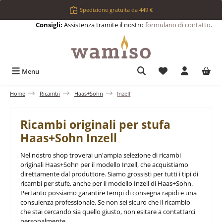
Passa al contenuto principale
Spedizione gratuita da 449 €
Consigli:
Assistenza tramite il nostro
formulario di contatto
.
Hai 0 articoli nell
Menu
Home
Ricambi
Haas+Sohn
Inzell
Ricambi originali per stufa
Haas+Sohn Inzell
Nel nostro shop troverai un'ampia selezione di ricambi
originali Haas+Sohn per il modello Inzell, che acquistiamo
direttamente dal produttore. Siamo grossisti per tutti i tipi di
ricambi per stufe, anche per il modello Inzell di Haas+Sohn.
Pertanto possiamo garantire tempi di consegna rapidi e una
consulenza professionale. Se non sei sicuro che il ricambio
che stai cercando sia quello giusto, non esitare a contattarci
personalmente.