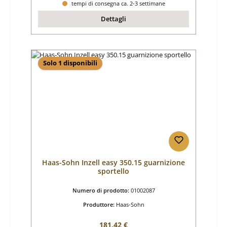
tempi di consegna ca. 2-3 settimane
Dettagli
Solo 1 disponibili
Haas-Sohn Inzell easy 350.15 guarnizione
sportello
Numero di prodotto:
01002087
Produttore:
Haas-Sohn
Prezzo normale:
181,42 €