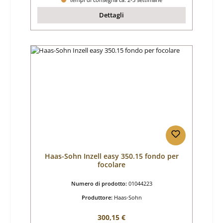
Dettagli
Haas-Sohn Inzell easy 350.15 fondo per
focolare
Numero di prodotto:
01044223
Produttore:
Haas-Sohn
Prezzo normale:
300,15 €