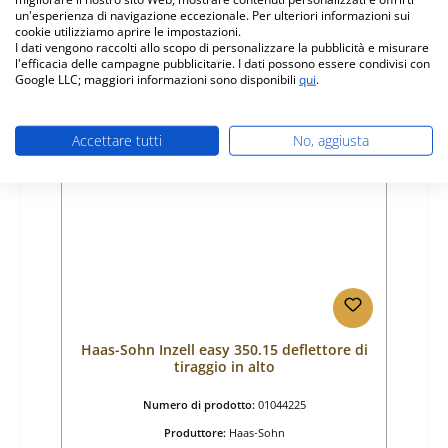
Prezzo normale:
un'esperienza di navigazione eccezionale. Per ulteriori informazioni sui
55,35 €
cookie utilizziamo aprire le impostazioni.
Disponibile, tempi di consegna: 4-6 giorni
I dati vengono raccolti allo scopo di personalizzare la pubblicità e misurare
l'efficacia delle campagne pubblicitarie. I dati possono essere condivisi con
Dettagli
Google LLC; maggiori informazioni sono disponibili
qui
.
Accettare tutti
No, aggiusta
Haas-Sohn Inzell easy 350.15 deflettore di
tiraggio in alto
Numero di prodotto:
01044225
Produttore:
Haas-Sohn