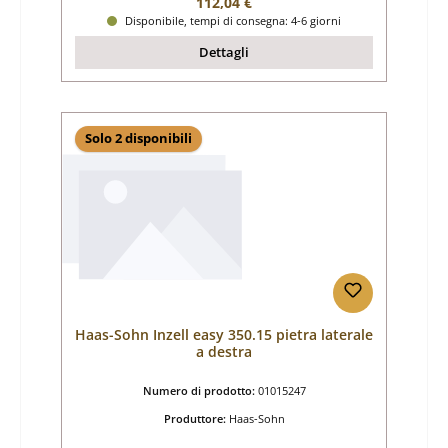
Prezzo normale:
112,04 €
Disponibile, tempi di consegna: 4-6 giorni
Dettagli
Solo 2 disponibili
Haas-Sohn Inzell easy 350.15 pietra laterale
a destra
Numero di prodotto:
01015247
Produttore:
Haas-Sohn