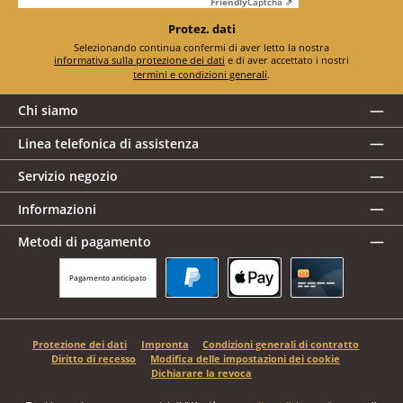
Friendly
Captcha ⇗
Protez. dati
Selezionando continua confermi di aver letto la nostra
informativa sulla protezione dei dati
e di aver accettato i nostri
termini e condizioni generali
.
Chi siamo
Linea telefonica di assistenza
Servizio negozio
Informazioni
Metodi di pagamento
Pagamento anticipato
PayPal
Apple Pay
Carta di credito
Protezione dei dati
Impronta
Condizioni generali di contratto
Diritto di recesso
Modifica delle impostazioni dei cookie
Dichiarare la revoca