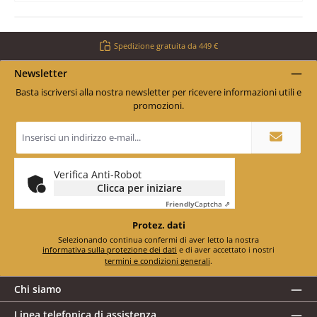
Spedizione gratuita da 449 €
Newsletter
Basta iscriversi alla nostra newsletter per ricevere informazioni utili e
promozioni.
Indirizzo
e-
mail
*
Verifica Anti-Robot
Clicca per iniziare
Friendly
Captcha ⇗
Protez. dati
Selezionando continua confermi di aver letto la nostra
informativa sulla protezione dei dati
e di aver accettato i nostri
termini e condizioni generali
.
Chi siamo
Linea telefonica di assistenza