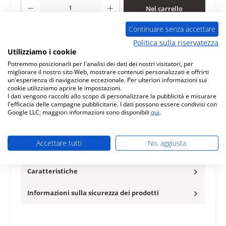
Quantità del prodotto: inserisci la quantità desiderata o usa i pulsanti per au
Nel carrello
Continuare senza accettare
Aggiungi alla lista desideri
Politica sulla riservatezza
Utilizziamo i cookie
Domanda sul prodotto
Potremmo posizionarli per l'analisi dei dati dei nostri visitatori, per
migliorare il nostro sito Web, mostrare contenuti personalizzati e offrirti
un'esperienza di navigazione eccezionale. Per ulteriori informazioni sui
cookie utilizziamo aprire le impostazioni.
I dati vengono raccolti allo scopo di personalizzare la pubblicità e misurare
l'efficacia delle campagne pubblicitarie. I dati possono essere condivisi con
Google LLC; maggiori informazioni sono disponibili
qui
.
Descrizione
originale accensione per caminetto a gas Faber Jelling
Faber Jelling accensione dati chiave: elemento di
Accettare tutti
No, aggiusta
accensione, cart…
Di più
Caratteristiche
Informazioni sulla sicurezza dei prodotti