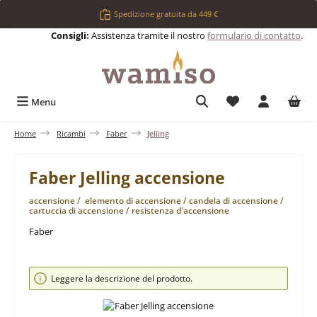
Passa al contenuto principale
Spedizione gratuita da 449 €
Consigli:
Assistenza tramite il nostro
formulario di contatto
.
Hai 0 articoli nell
Menu
Home
Ricambi
Faber
Jelling
Faber Jelling accensione
accensione / elemento di accensione / candela di accensione /
cartuccia di accensione / resistenza d'accensione
Faber
Salta la galleria di immagini
Leggere la descrizione del prodotto.