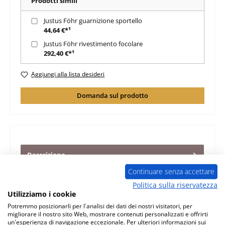
Prodotti simili
Justus Föhr guarnizione sportello
44,64 €*¹
Justus Föhr rivestimento focolare
292,40 €*¹
Aggiungi alla lista desideri
Domanda sul prodotto
Descrizione
originale chiusura per sportello focolare per stufa a legna
Continuare senza accettare
Justus Föhr Il produttore ha interrotto la produzione di
Politica sulla riservatezza
questo…
Di più
Utilizziamo i cookie
Potremmo posizionarli per l'analisi dei dati dei nostri visitatori, per
Caratteristiche
migliorare il nostro sito Web, mostrare contenuti personalizzati e offrirti
un'esperienza di navigazione eccezionale. Per ulteriori informazioni sui