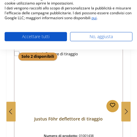
Informazioni sulla sicurezza dei prodotti
cookie utilizziamo aprire le impostazioni.
I dati vengono raccolti allo scopo di personalizzare la pubblicità e misurare
l'efficacia delle campagne pubblicitarie. I dati possono essere condivisi con
Google LLC; maggiori informazioni sono disponibili
qui
.
Accettare tutti
No, aggiusta
Salta la galleria dei prodotti
Prodotti simili
Solo 2 disponibili
Justus Föhr deflettore di tiraggio
Numero di prodotto:
01001438