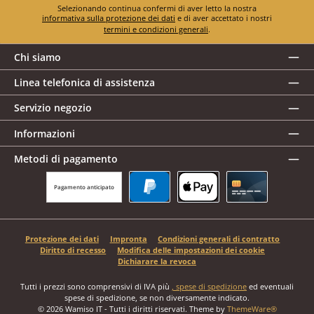
Selezionando continua confermi di aver letto la nostra
informativa sulla protezione dei dati
e di aver accettato i nostri
termini e condizioni generali
.
Chi siamo
Linea telefonica di assistenza
Servizio negozio
Informazioni
Metodi di pagamento
Pagamento anticipato
PayPal
Apple Pay
Carta di credito
Protezione dei dati
Impronta
Condizioni generali di contratto
Diritto di recesso
Modifica delle impostazioni dei cookie
Dichiarare la revoca
Tutti i prezzi sono comprensivi di IVA più
, spese di spedizione
ed eventuali
spese di spedizione, se non diversamente indicato.
© 2026 Wamiso IT - Tutti i diritti riservati. Theme by
ThemeWare®