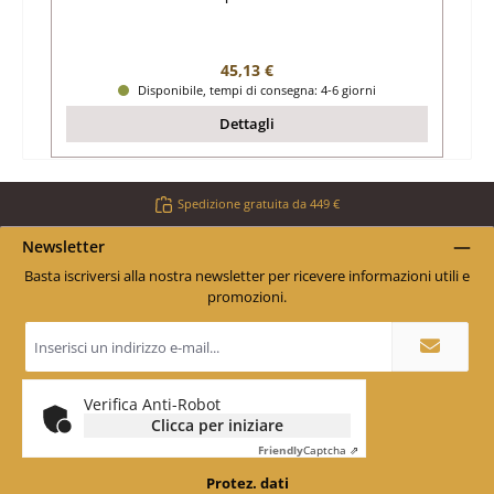
Prezzo normale:
45,13 €
Disponibile, tempi di consegna: 4-6 giorni
Dettagli
Spedizione gratuita da 449 €
Newsletter
Basta iscriversi alla nostra newsletter per ricevere informazioni utili e
promozioni.
Indirizzo
e-
mail
*
Verifica Anti-Robot
Clicca per iniziare
Friendly
Captcha ⇗
Protez. dati