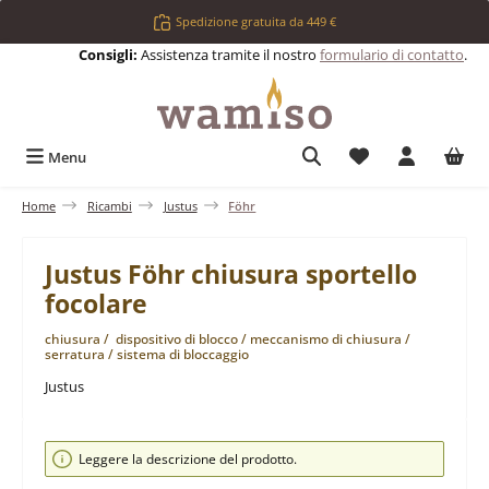
Passa al contenuto principale
Spedizione gratuita da 449 €
Consigli:
Assistenza tramite il nostro
formulario di contatto
.
Hai 0 articoli nell
Menu
Home
Ricambi
Justus
Föhr
Justus Föhr chiusura sportello
focolare
chiusura / dispositivo di blocco / meccanismo di chiusura /
serratura / sistema di bloccaggio
Justus
Salta la galleria di immagini
Leggere la descrizione del prodotto.