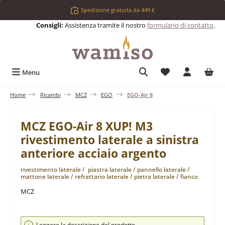
Passa al contenuto principale
Spedizione gratuita da 449 €
Consigli:
Assistenza tramite il nostro
formulario di contatto
.
Hai 0 articoli nell
Menu
Home
Ricambi
MCZ
EGO
EGO-Air 8
MCZ EGO-Air 8 XUP! M3
rivestimento laterale a sinistra
anteriore acciaio argento
rivestimento laterale / piastra laterale / pannello laterale /
mattone laterale / refrattario laterale / pietra laterale / fianco
MCZ
Salta la galleria di immagini
Leggere la descrizione del prodotto.