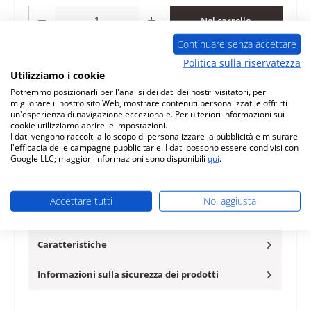
Quantità del prodotto: inserisci la quantità desiderata o usa i pulsanti per au
Nel carrello
Continuare senza accettare
Aggiungi alla lista desideri
Politica sulla riservatezza
Utilizziamo i cookie
Domanda sul prodotto
Potremmo posizionarli per l'analisi dei dati dei nostri visitatori, per
migliorare il nostro sito Web, mostrare contenuti personalizzati e offrirti
un'esperienza di navigazione eccezionale. Per ulteriori informazioni sui
cookie utilizziamo aprire le impostazioni.
I dati vengono raccolti allo scopo di personalizzare la pubblicità e misurare
l'efficacia delle campagne pubblicitarie. I dati possono essere condivisi con
Google LLC; maggiori informazioni sono disponibili
qui
.
Descrizione
originale rivestimento laterale a sinistra anteriore acciaio
Accettare tutti
No, aggiusta
argento per stufa a pellet MCZ EGO-Air 8 XUP! M3 MCZ
EGO-Air 8…
Di più
Caratteristiche
Informazioni sulla sicurezza dei prodotti