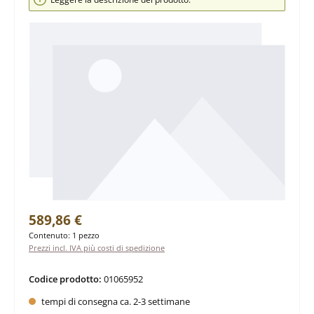
Prezzo normale:
589,86 €
Contenuto:
1 pezzo
Prezzi incl. IVA più costi di spedizione
Codice prodotto:
01065952
tempi di consegna ca. 2-3 settimane