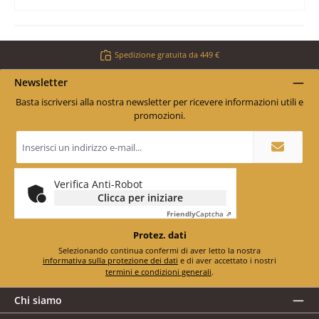
Spedizione gratuita da 449 €
Newsletter
Basta iscriversi alla nostra newsletter per ricevere informazioni utili e
promozioni.
Indirizzo
e-
mail
*
Verifica Anti-Robot
Clicca per iniziare
Friendly
Captcha ⇗
Protez. dati
Selezionando continua confermi di aver letto la nostra
informativa sulla protezione dei dati
e di aver accettato i nostri
termini e condizioni generali
.
Chi siamo