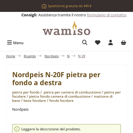
Passa al contenuto principale
Spedizione gratuita da 449 €
Consigli:
Assistenza tramite il nostro
formulario di contatto
.
Hai 0 articoli nell
Menu
Home
Ricambi
Nordpeis
N
N 20
Nordpeis N-20F pietra per
fondo a destra
pietra per fondo / pietra per camera di combustione / pietra per
focolare / pietra fondo camera di combustione / mattone di
base / base focolare / fondo focolare
Nordpeis
Salta la galleria di immagini
Leggere la descrizione del prodotto.