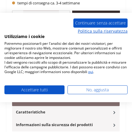
tempi di consegna ca. 3-4 settimane
Quantità del prodotto: inserisci la quantità desiderata o usa i pulsanti per au
Nel carrello
Continuare senza accettare
Politica sulla riservatezza
Aggiungi alla lista desideri
Utilizziamo i cookie
Potremmo posizionarli per l'analisi dei dati dei nostri visitatori, per
Domanda sul prodotto
migliorare il nostro sito Web, mostrare contenuti personalizzati e offrirti
un'esperienza di navigazione eccezionale. Per ulteriori informazioni sui
cookie utilizziamo aprire le impostazioni.
I dati vengono raccolti allo scopo di personalizzare la pubblicità e misurare
l'efficacia delle campagne pubblicitarie. I dati possono essere condivisi con
Google LLC; maggiori informazioni sono disponibili
qui
.
Descrizione
originale pietra per fondo a destra per inserto riscaldante
Accettare tutti
No, aggiusta
Nordpeis N-20F Nordpeis N-20F pietra per fondo a destra
dati ch…
Di più
Caratteristiche
Informazioni sulla sicurezza dei prodotti