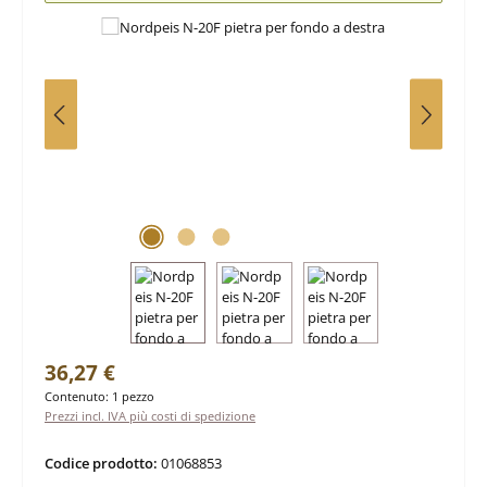
Prezzo normale:
36,27 €
Contenuto:
1 pezzo
Prezzi incl. IVA più costi di spedizione
Codice prodotto:
01068853