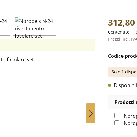
Prezzo norm
312,80
Contenuto:
1 
Prezzi incl. IV
Codice prod
Solo 1 dispo
Disponibil
Prodotti 
Nordp
Nordp