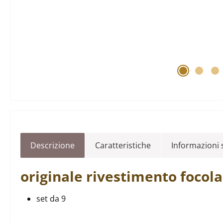
Descrizione
Caratteristiche
Informazioni s
originale
rivestimento focol
set da 9