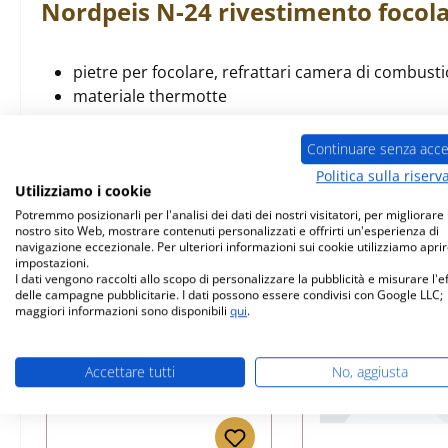
Nordpeis
N-24
rivestimento focol
pietre per focolare, refrattari camera di combust
materiale thermotte
Continuare senza acce
Politica sulla riserv
Utilizziamo i cookie
Prodotti simili
Potremmo posizionarli per l'analisi dei dati dei nostri visitatori, per migliorare i
nostro sito Web, mostrare contenuti personalizzati e offrirti un'esperienza di
navigazione eccezionale. Per ulteriori informazioni sui cookie utilizziamo aprir
Salta la galleria dei prodotti
impostazioni.
I dati vengono raccolti allo scopo di personalizzare la pubblicità e misurare l'e
delle campagne pubblicitarie. I dati possono essere condivisi con Google LLC;
maggiori informazioni sono disponibili
qui
.
Accettare tutti
No, aggiusta