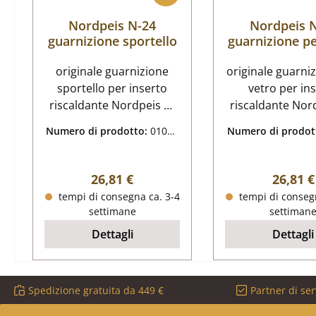
Nordpeis N-24
Nordpeis 
guarnizione sportello
guarnizione pe
originale guarnizione
originale guarni
sportello per inserto
vetro per in
riscaldante Nordpeis N-
riscaldante Nor
24 Nordpeis N-24
24 Nordpeis N-24
Numero di prodotto:
01065
Numero di prodot
guarnizione sportello
guarnizione pe
537
538
dati chiave: nastro
dati chiave: cordone di
sigillante sportello,
tenuta, cordone 
Prezzo normale:
Prezzo
26,81 €
26,81 €
treccia guarnizione
per vetr
tempi di consegna ca. 3-4
tempi di consegn
piatta dimensioni (L/A) 14
settimane
settiman
mm x 3 mm lunghezza
Dettagli
Dettagli
2,2 cm
Spedizione gratuita da 449 €
Partner di ser