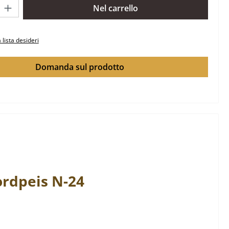
rodotto: inserisci la quantità desiderata o usa i pulsanti per aume
Nel carrello
 lista desideri
Domanda sul prodotto
rdpeis
N-24