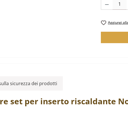
Quantità del p
Aggiungi alla
ulla sicurezza dei prodotti
are
set per inserto riscaldante
No