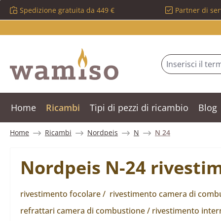
Spedizione gratuita da 449 €
Partner di ser
ssa al contenuto principale
Salta alla ricerca
Passa alla navigazione principale
Home
Ricambi
Tipi di pezzi di ricambio
Blog
Home
Ricambi
Nordpeis
N
N 24
Nordpeis N-24 rivestim
rivestimento focolare / rivestimento camera di combus
refrattari camera di combustione / rivestimento inter