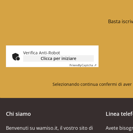
Basta iscri
Verifica Anti-Robot
Clicca per iniziare
Friendly
Captcha ⇗
Selezionando continua confermi di aver 
Chi siamo
Linea tele
Benvenuti su wamiso.it, il vostro sito di
Avete bisogn