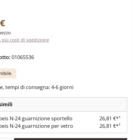
ale:
 €
pezzo
A più costi di spedizione
otto:
01065536
nibile.
e, tempi di consegna: 4-6 giorni
simili
eis N-24 guarnizione sportello
26,81 €*¹
eis N-24 guarnizione per vetro
26,81 €*¹