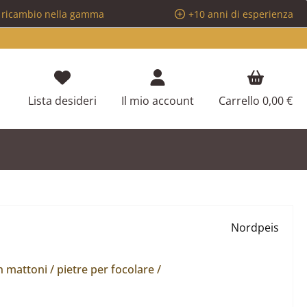
i ricambio nella gamma
+10 anni di esperienza
Hai 0 articoli nella lista dei desideri
Lista desideri
Il mio account
Carrello
0,00 €
Nordpeis
mattoni / pietre per focolare /