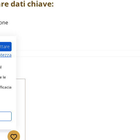
are
dati chiave:
ione
ttare
atezza
l
e le
fficacia