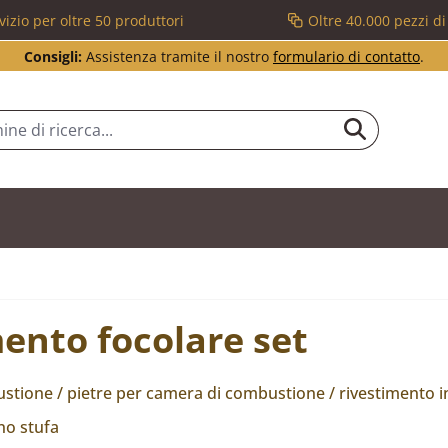
vizio per oltre 50 produttori
Oltre 40.000 pezzi d
Consigli:
Assistenza tramite il nostro
formulario di contatto
.
ento focolare set
tione / pietre per camera di combustione / rivestimento in 
no stufa