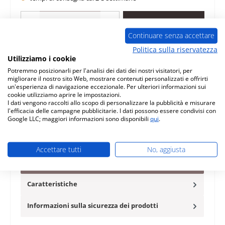
Quantità del prodotto: inserisci la quantità desiderata o usa i pulsanti per au
Nel carrello
Continuare senza accettare
Politica sulla riservatezza
Aggiungi alla lista desideri
Utilizziamo i cookie
Potremmo posizionarli per l'analisi dei dati dei nostri visitatori, per
Domanda sul prodotto
migliorare il nostro sito Web, mostrare contenuti personalizzati e offrirti
un'esperienza di navigazione eccezionale. Per ulteriori informazioni sui
cookie utilizziamo aprire le impostazioni.
I dati vengono raccolti allo scopo di personalizzare la pubblicità e misurare
l'efficacia delle campagne pubblicitarie. I dati possono essere condivisi con
Google LLC; maggiori informazioni sono disponibili
qui
.
Descrizione
originale griglia per cenere per stufa a legna Oranier
Accettare tutti
No, aggiusta
Arkona Plus Oranier Arkona Plus griglia per cenere dati
chiave: gr…
Di più
Caratteristiche
Informazioni sulla sicurezza dei prodotti