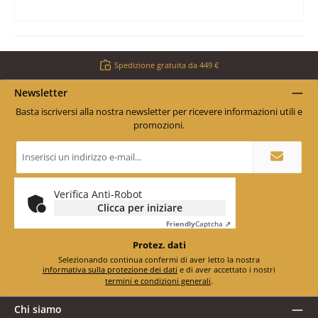
Spedizione gratuita da 449 €
Newsletter
Basta iscriversi alla nostra newsletter per ricevere informazioni utili e
promozioni.
Indirizzo
e-
mail
*
Verifica Anti-Robot
Clicca per iniziare
Friendly
Captcha ⇗
Protez. dati
Selezionando continua confermi di aver letto la nostra
informativa sulla protezione dei dati
e di aver accettato i nostri
termini e condizioni generali
.
Chi siamo