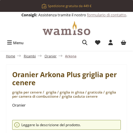
Passa al contenuto principale
Spedizione gratuita da 449 €
Consigli:
Assistenza tramite il nostro
formulario di contatto
.
Hai 0 articoli nell
Menu
Home
Ricambi
Oranier
Arkona
Oranier Arkona Plus griglia per
cenere
griglia per cenere / griglia / griglia in ghisa / graticola / griglia
per camera di combustione / griglia caduta cenere
Oranier
Salta la galleria di immagini
Leggere la descrizione del prodotto.