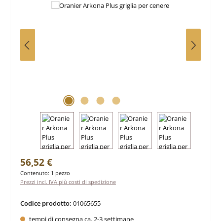
Prezzo normale:
56,52 €
Contenuto:
1 pezzo
Prezzi incl. IVA più costi di spedizione
Codice prodotto:
01065655
tempi di consegna ca. 2-3 settimane