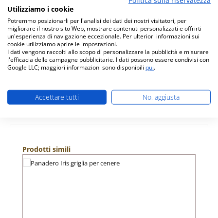
Utilizziamo i cookie
Descrizione
Potremmo posizionarli per l'analisi dei dati dei nostri visitatori, per
originale guarnizione per vetro per stufa a legna
migliorare il nostro sito Web, mostrare contenuti personalizzati e offrirti
Panadero Iris Panadero Iris guarnizione per vetro dati
un'esperienza di navigazione eccezionale. Per ulteriori informazioni sui
chiave: cordone…
Di più
cookie utilizziamo aprire le impostazioni.
I dati vengono raccolti allo scopo di personalizzare la pubblicità e misurare
l'efficacia delle campagne pubblicitarie. I dati possono essere condivisi con
Caratteristiche
Google LLC; maggiori informazioni sono disponibili
qui
.
Informazioni sulla sicurezza dei prodotti
Accettare tutti
No, aggiusta
Salta la galleria dei prodotti
Prodotti simili