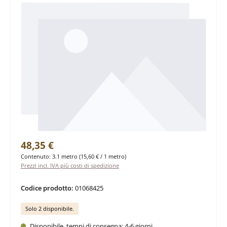
Prezzo normale:
48,35 €
Contenuto:
3.1 metro
(15,60 € / 1 metro)
Prezzi incl. IVA più costi di spedizione
Codice prodotto:
01068425
Solo 2 disponibile.
Disponibile, tempi di consegna: 4-6 giorni