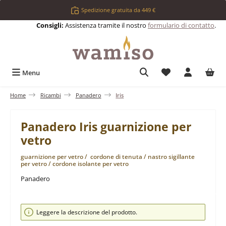
Passa al contenuto principale
Spedizione gratuita da 449 €
Consigli:
Assistenza tramite il nostro
formulario di contatto
.
Hai 0 articoli nell
Menu
Home
Ricambi
Panadero
Iris
Panadero Iris guarnizione per
vetro
guarnizione per vetro / cordone di tenuta / nastro sigillante
per vetro / cordone isolante per vetro
Panadero
Salta la galleria di immagini
Leggere la descrizione del prodotto.