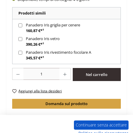
Prodotti simili
Panadero Iris griglia per cenere
160,87 €*¹
Panadero Iris vetro
390,26 €*¹
Panadero Iris rivestimento focolare A
345,57 €*¹
Quantità del prodotto: inserisci la quantità desiderata o usa i pulsanti per au
Nel carrello
Aggiungi alla lista desideri
Domanda sul prodotto
Continuare senza accettare
Politica sulla riservatezza