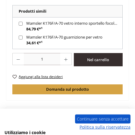
Prodotti simili
Wamsler K176F/A-70 vetro interno sportello focolare
84,79 €*¹
Wamsler K176F/A-70 guarnizione per vetro
34,61 €*¹
Quantità del prodotto: inserisci la quantità desiderata o usa i pulsanti per au
Nel carrello
Aggiungi alla lista desideri
Domanda sul prodotto
Continuare senza accettare
Descrizione
Politica sulla riservatezza
Utilizziamo i cookie
guarnizione per sportello per cenere per focolare