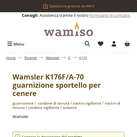
Passa al contenuto principale
Spedizione gratuita da 449 €
Consigli:
Assistenza tramite il nostro
formulario di contatto
.
Hai 0 articoli nell
Menu
Home
Ricambi
Wamsler
K
K176
Wamsler K176F/A-70
guarnizione sportello per
cenere
guarnizione / cordone di tenuta / nastro sigillante / nastro di
tenuta / cordone sigillante / isolante
Wamsler
Salta la galleria di immagini
Leggere la descrizione del prodotto.