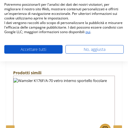
Wamsler K176F/A-70 Per l'assemblaggio è necessario un
Potremmo posizionarli per l'analisi dei dati dei nostri visitatori, per
adesivo, che vien…
Di più
migliorare il nostro sito Web, mostrare contenuti personalizzati e offrirti
un'esperienza di navigazione eccezionale. Per ulteriori informazioni sui
cookie utilizziamo aprire le impostazioni.
Caratteristiche
I dati vengono raccolti allo scopo di personalizzare la pubblicità e misurare
l'efficacia delle campagne pubblicitarie. I dati possono essere condivisi con
Google LLC; maggiori informazioni sono disponibili
qui
.
Informazioni sulla sicurezza dei prodotti
Accettare tutti
No, aggiusta
Salta la galleria dei prodotti
Prodotti simili