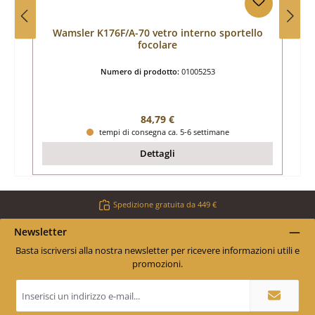
Wamsler K176F/A-70 vetro interno sportello
focolare
Numero di prodotto:
01005253
Prezzo normale:
84,79 €
tempi di consegna ca. 5-6 settimane
Dettagli
Spedizione gratuita da 449 €
Newsletter
Basta iscriversi alla nostra newsletter per ricevere informazioni utili e
promozioni.
Indirizzo
e-
mail