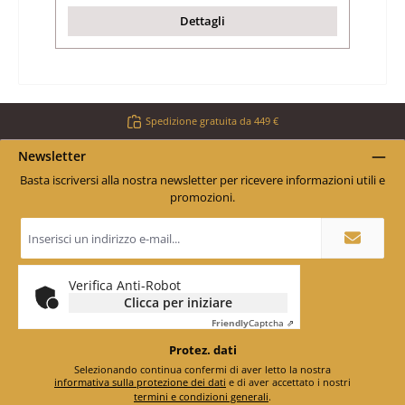
Dettagli
Spedizione gratuita da 449 €
Newsletter
Basta iscriversi alla nostra newsletter per ricevere informazioni utili e
promozioni.
Indirizzo
e-
mail
*
Verifica Anti-Robot
Clicca per iniziare
Friendly
Captcha ⇗
Protez. dati
Selezionando continua confermi di aver letto la nostra
informativa sulla protezione dei dati
e di aver accettato i nostri
termini e condizioni generali
.