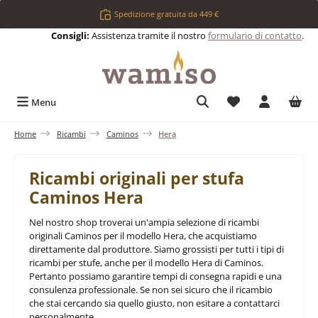
Passa al contenuto principale
Spedizione gratuita da 449 €
Consigli:
Assistenza tramite il nostro
formulario di contatto
.
Hai 0 articoli nell
Menu
Home
Ricambi
Caminos
Hera
Ricambi originali per stufa
Caminos Hera
Nel nostro shop troverai un'ampia selezione di ricambi
originali Caminos per il modello Hera, che acquistiamo
direttamente dal produttore. Siamo grossisti per tutti i tipi di
ricambi per stufe, anche per il modello Hera di Caminos.
Pertanto possiamo garantire tempi di consegna rapidi e una
consulenza professionale. Se non sei sicuro che il ricambio
che stai cercando sia quello giusto, non esitare a contattarci
personalmente.