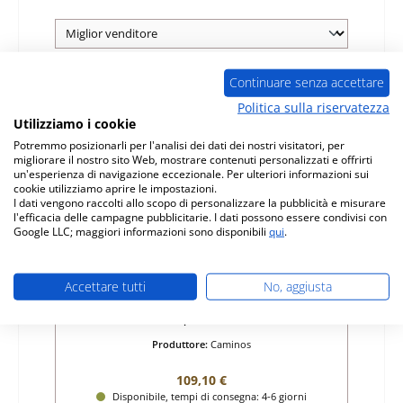
Continuare senza accettare
Politica sulla riservatezza
Utilizziamo i cookie
Potremmo posizionarli per l'analisi dei dati dei nostri visitatori, per
migliorare il nostro sito Web, mostrare contenuti personalizzati e offrirti
un'esperienza di navigazione eccezionale. Per ulteriori informazioni sui
cookie utilizziamo aprire le impostazioni.
I dati vengono raccolti allo scopo di personalizzare la pubblicità e misurare
l'efficacia delle campagne pubblicitarie. I dati possono essere condivisi con
Google LLC; maggiori informazioni sono disponibili
qui
.
Caminos Hera vetro
Accettare tutti
No, aggiusta
Numero di prodotto:
01031240
Produttore:
Caminos
Prezzo normale:
109,10 €
Disponibile, tempi di consegna: 4-6 giorni