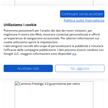
Continuare senza accettare
Politica sulla riservatezza
Utilizziamo i cookie
Caminos Prestige 2.0 guarnizione cassetto
raccogli cenere
Potremmo posizionarli per l'analisi dei dati dei nostri visitatori, per
migliorare il nostro sito Web, mostrare contenuti personalizzati e offrirti
un'esperienza di navigazione eccezionale. Per ulteriori informazioni sui
Numero di prodotto:
01031115
cookie utilizziamo aprire le impostazioni.
Produttore:
Caminos
I dati vengono raccolti allo scopo di personalizzare la pubblicità e misurare
l'efficacia delle campagne pubblicitarie. I dati possono essere condivisi con
Google LLC; maggiori informazioni sono disponibili
qui
.
Prezzo normale:
30,38 €
Disponibile, tempi di consegna: 4-6 giorni
Dettagli
Accettare tutti
No, aggiusta