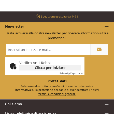
Spedizione gratuita da 449 €
Newsletter
Basta iscriversi alla nostra newsletter per ricevere informazioni utili e
promozioni.
Indirizzo
e-
mail
*
Verifica Anti-Robot
Clicca per iniziare
Friendly
Captcha ⇗
Protez. dati
Selezionando continua confermi di aver letto la nostra
informativa sulla protezione dei dati
e di aver accettato i nostri
termini e condizioni generali
.
Chi siamo
Linea telefonica di assistenza