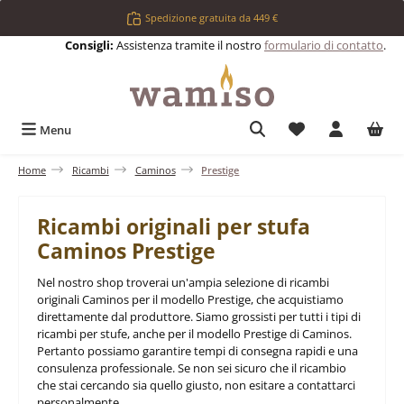
Passa al contenuto principale
Spedizione gratuita da 449 €
Consigli:
Assistenza tramite il nostro
formulario di contatto
.
Hai 0 articoli nell
Menu
Home
Ricambi
Caminos
Prestige
Ricambi originali per stufa
Caminos Prestige
Nel nostro shop troverai un'ampia selezione di ricambi
originali Caminos per il modello Prestige, che acquistiamo
direttamente dal produttore. Siamo grossisti per tutti i tipi di
ricambi per stufe, anche per il modello Prestige di Caminos.
Pertanto possiamo garantire tempi di consegna rapidi e una
consulenza professionale. Se non sei sicuro che il ricambio
che stai cercando sia quello giusto, non esitare a contattarci
personalmente.