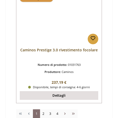
Caminos Prestige 3.0 rivestimento focolare
Numero di prodotto:
01031763
Produttore:
Caminos
Prezzo normale:
237,19 €
Disponibile, tempi di consegna: 4-6 giorni
Dettagli
Pagina
Pagina
Pagina
Pagina
1
2
3
4