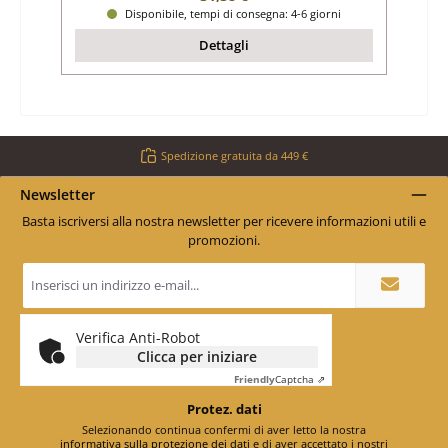
Disponibile, tempi di consegna: 4-6 giorni
Dettagli
Spedizione gratuita da 449 €
Newsletter
Basta iscriversi alla nostra newsletter per ricevere informazioni utili e
promozioni.
Indirizzo
e-
mail
*
Verifica Anti-Robot
Clicca per iniziare
Friendly
Captcha ⇗
Protez. dati
Selezionando continua confermi di aver letto la nostra
informativa sulla protezione dei dati
e di aver accettato i nostri