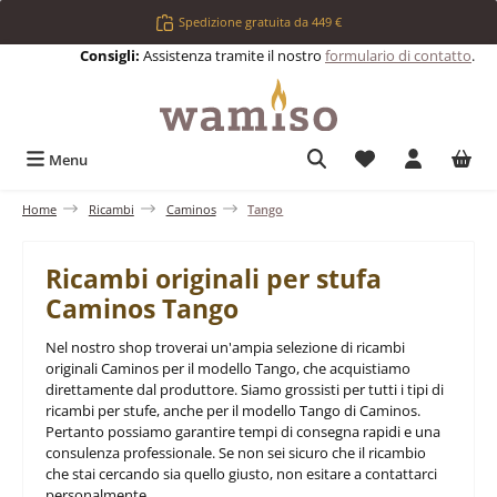
Passa al contenuto principale
Spedizione gratuita da 449 €
Consigli:
Assistenza tramite il nostro
formulario di contatto
.
Hai 0 articoli nell
Menu
Home
Ricambi
Caminos
Tango
Ricambi originali per stufa
Caminos Tango
Nel nostro shop troverai un'ampia selezione di ricambi
originali Caminos per il modello Tango, che acquistiamo
direttamente dal produttore. Siamo grossisti per tutti i tipi di
ricambi per stufe, anche per il modello Tango di Caminos.
Pertanto possiamo garantire tempi di consegna rapidi e una
consulenza professionale. Se non sei sicuro che il ricambio
che stai cercando sia quello giusto, non esitare a contattarci
personalmente.