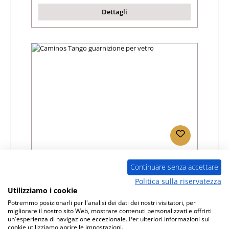
Dettagli
Caminos Tango guarnizione per vetro
Continuare senza accettare
Politica sulla riservatezza
Numero di prodotto:
01030965
Utilizziamo i cookie
Produttore:
Caminos
Potremmo posizionarli per l'analisi dei dati dei nostri visitatori, per
migliorare il nostro sito Web, mostrare contenuti personalizzati e offrirti
Prezzo normale:
un'esperienza di navigazione eccezionale. Per ulteriori informazioni sui
42,52 €
cookie utilizziamo aprire le impostazioni.
Disponibile, tempi di consegna: 4-6 giorni