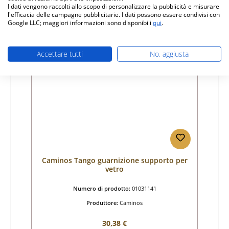
I dati vengono raccolti allo scopo di personalizzare la pubblicità e misurare
l'efficacia delle campagne pubblicitarie. I dati possono essere condivisi con
Dettagli
Google LLC; maggiori informazioni sono disponibili
qui
.
Accettare tutti
No, aggiusta
Caminos Tango guarnizione supporto per
vetro
Numero di prodotto:
01031141
Produttore:
Caminos
Prezzo normale:
30,38 €