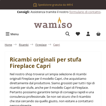
Passa al contenuto principale
Spedizione gratuita da 449 €
Consigli:
Assistenza tramite il nostro
formulario di contatto
.
Hai 0 articoli nell
Menu
Home
Ricambi
Fireplace
Capri
Ricambi originali per stufa
Fireplace Capri
Nel nostro shop troverai un'ampia selezione di ricambi
originali Fireplace per il modello Capri, che acquistiamo
direttamente dal produttore. Siamo grossisti per tutti i tipi di
ricambi per stufe, anche per il modello Capri di Fireplace.
Pertanto possiamo garantire tempi di consegna rapidi e una
consulenza professionale. Se non sei sicuro che il ricambio
che stai cercando sia quello giusto, non esitare a contattarci
personalmente.