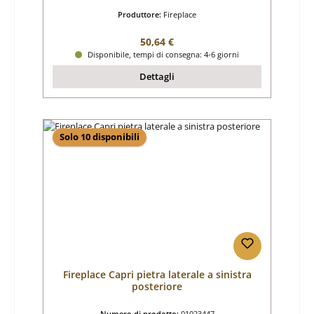
Produttore:
Fireplace
Prezzo normale:
50,64 €
Disponibile, tempi di consegna: 4-6 giorni
Dettagli
Solo 10 disponibili
Fireplace Capri pietra laterale a sinistra
posteriore
Numero di prodotto:
01023447