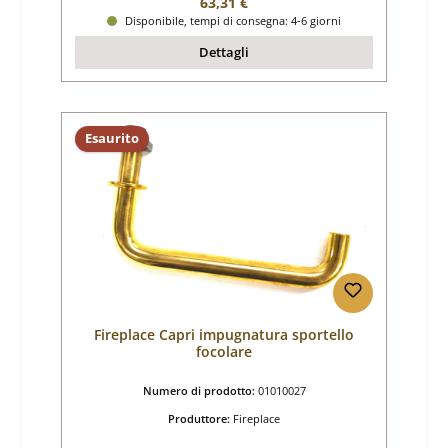
Prezzo normale:
63,31 €
Disponibile, tempi di consegna: 4-6 giorni
Dettagli
Esaurito
Fireplace Capri impugnatura sportello
focolare
Numero di prodotto:
01010027
Produttore:
Fireplace