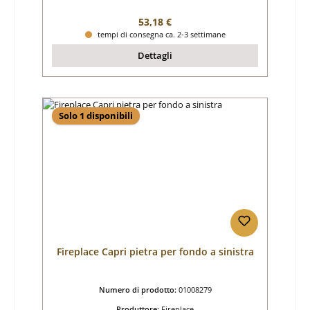
Prezzo normale:
53,18 €
tempi di consegna ca. 2-3 settimane
Dettagli
Solo 1 disponibili
Fireplace Capri pietra per fondo a sinistra
Numero di prodotto:
01008279
Produttore:
Fireplace