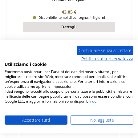
Prezzo normale:
43,05 €
Disponibile, tempi di consegna: 4-6 giorni
Dettagli
Continuare senza accettare
Politica sulla riservatezza
Utilizziamo i cookie
Potremmo posizionarli per l'analisi dei dati dei nostri visitatori, per
migliorare il nostro sito Web, mostrare contenuti personalizzati e offrirti
un'esperienza di navigazione eccezionale. Per ulteriori informazioni sui
cookie utilizziamo aprire le impostazioni.
I dati vengono raccolti allo scopo di personalizzare la pubblicità e misurare
l'efficacia delle campagne pubblicitarie. I dati possono essere condivisi con
Google LLC; maggiori informazioni sono disponibili
qui
.
Fireplace Capri pietra per fondo posteriore
Accettare tutti
No, aggiusta
Numero di prodotto:
01008286