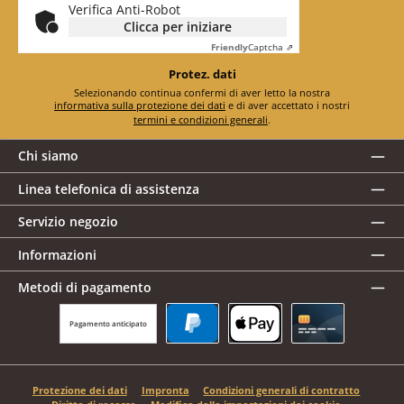
Verifica Anti-Robot
Clicca per iniziare
Friendly
Captcha ⇗
Protez. dati
Selezionando continua confermi di aver letto la nostra
informativa sulla protezione dei dati
e di aver accettato i nostri
termini e condizioni generali
.
Chi siamo
Linea telefonica di assistenza
Servizio negozio
Informazioni
Metodi di pagamento
Pagamento anticipato
PayPal
Apple Pay
Carta di credito
Protezione dei dati
Impronta
Condizioni generali di contratto