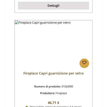
Dettagli
Fireplace Capri guarnizione per vetro
Numero di prodotto:
01024585
Produttore:
Fireplace
Prezzo normale:
46,71 €
Disponibile, tempi di consegna: 4-6 giorni