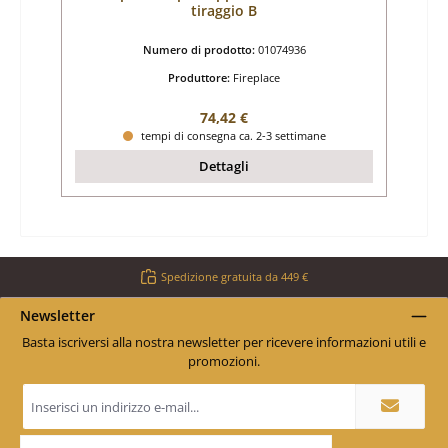
tiraggio B
Numero di prodotto:
01074936
Produttore:
Fireplace
Prezzo normale:
74,42 €
tempi di consegna ca. 2-3 settimane
Dettagli
Spedizione gratuita da 449 €
Newsletter
Basta iscriversi alla nostra newsletter per ricevere informazioni utili e
promozioni.
Indirizzo
e-
mail
*