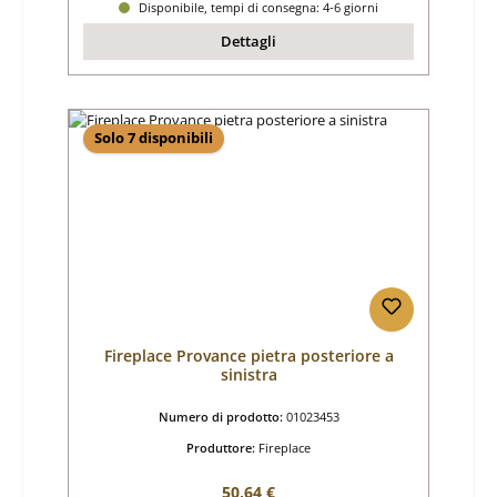
Disponibile, tempi di consegna: 4-6 giorni
Dettagli
Solo 7 disponibili
Fireplace Provance pietra posteriore a
sinistra
Numero di prodotto:
01023453
Produttore:
Fireplace
Prezzo normale:
50,64 €