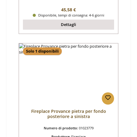
Prezzo normale:
45,58 €
Disponibile, tempi di consegna: 4-6 giorni
Dettagli
Solo 1 disponibili
Fireplace Provance pietra per fondo
posteriore a sinistra
Numero di prodotto:
01023779
Produttore:
Fireplace