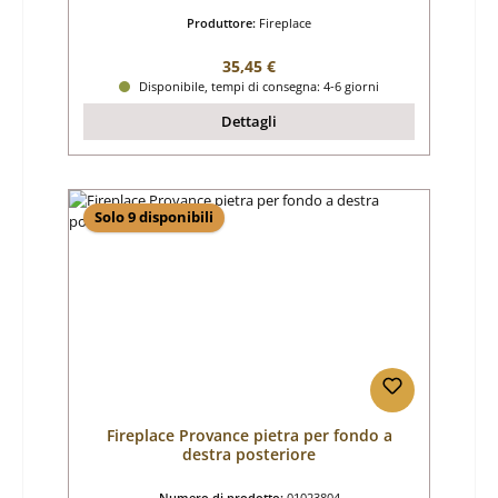
Produttore:
Fireplace
Prezzo normale:
35,45 €
Disponibile, tempi di consegna: 4-6 giorni
Dettagli
Solo 9 disponibili
Fireplace Provance pietra per fondo a
destra posteriore
Numero di prodotto:
01023804