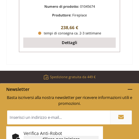
Numero di prodotto:
01045674
Produttore:
Fireplace
Prezzo normale:
238,66 €
tempi di consegna ca. 2-3 settimane
Dettagli
Spedizione gratuita da 449 €
Newsletter
Basta iscriversi alla nostra newsletter per ricevere informazioni utili e
promozioni.
Indirizzo
e-
mail
*
Verifica Anti-Robot