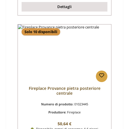
Dettagli
Solo 10 disponibili
Fireplace Provance pietra posteriore
centrale
Numero di prodotto:
01023445
Produttore:
Fireplace
Prezzo normale:
50,64 €
Disponibile, tempi di consegna: 4-6 giorni