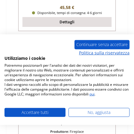
Prezzo normale:
45,58 €
Disponibile, tempi di consegna: 4-6 giorni
Dettagli
Continuare senza accettare
Solo 1 disponibili
Politica sulla riservatezza
Utilizziamo i cookie
Potremmo posizionarli per l'analisi dei dati dei nostri visitatori, per
migliorare il nostro sito Web, mostrare contenuti personalizzati e offrirti
un'esperienza di navigazione eccezionale. Per ulteriori informazioni sui
cookie utilizziamo aprire le impostazioni.
I dati vengono raccolti allo scopo di personalizzare la pubblicità e misurare
l'efficacia delle campagne pubblicitarie. I dati possono essere condivisi con
Google LLC; maggiori informazioni sono disponibili
qui
.
Fireplace Provance pietra laterale a sinistra
posteriore
Accettare tutti
No, aggiusta
Numero di prodotto:
01023758
Produttore:
Fireplace