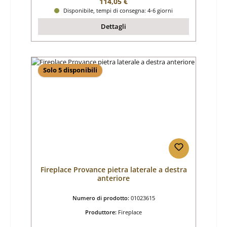
Prezzo normale:
114,05 €
Disponibile, tempi di consegna: 4-6 giorni
Dettagli
Solo 5 disponibili
Fireplace Provance pietra laterale a destra
anteriore
Numero di prodotto:
01023615
Produttore:
Fireplace