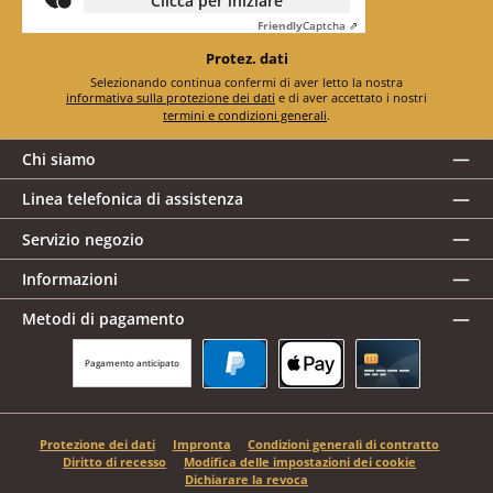
Clicca per iniziare
Friendly
Captcha ⇗
Protez. dati
Selezionando continua confermi di aver letto la nostra
informativa sulla protezione dei dati
e di aver accettato i nostri
termini e condizioni generali
.
Chi siamo
Linea telefonica di assistenza
Servizio negozio
Informazioni
Metodi di pagamento
Pagamento anticipato
PayPal
Apple Pay
Carta di credito
Protezione dei dati
Impronta
Condizioni generali di contratto
Diritto di recesso
Modifica delle impostazioni dei cookie
Dichiarare la revoca