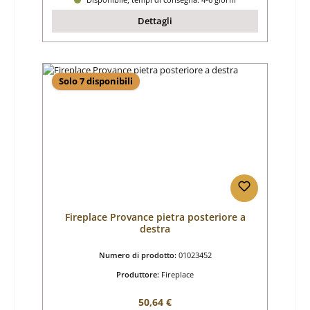
Dettagli
Solo 7 disponibili
Fireplace Provance pietra posteriore a
destra
Numero di prodotto:
01023452
Produttore:
Fireplace
Prezzo normale:
50,64 €