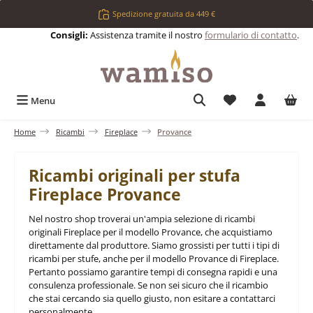
Passa al contenuto principale
Spedizione gratuita da 449 €
Consigli:
Assistenza tramite il nostro
formulario di contatto
.
Hai 0 articoli nell
Menu
Home
Ricambi
Fireplace
Provance
Ricambi originali per stufa
Fireplace Provance
Nel nostro shop troverai un'ampia selezione di ricambi
originali Fireplace per il modello Provance, che acquistiamo
direttamente dal produttore. Siamo grossisti per tutti i tipi di
ricambi per stufe, anche per il modello Provance di Fireplace.
Pertanto possiamo garantire tempi di consegna rapidi e una
consulenza professionale. Se non sei sicuro che il ricambio
che stai cercando sia quello giusto, non esitare a contattarci
personalmente.