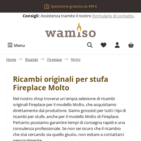
Passa al contenuto principale
Spedizione gratuita da 449 €
Consigli:
Assistenza tramite il nostro
formulario di contatto
.
Hai 0 articoli nell
Menu
Home
Ricambi
Fireplace
Molto
Ricambi originali per stufa
Fireplace Molto
Nel nostro shop troverai un'ampia selezione di ricambi
originali Fireplace per il modello Molto, che acquistiamo
direttamente dal produttore. Siamo grossisti per tutti i tipi di
ricambi per stufe, anche per il modello Molto di Fireplace.
Pertanto possiamo garantire tempi di consegna rapidi e una
consulenza professionale. Se non sei sicuro che il ricambio
che stai cercando sia quello giusto, non esitare a contattarci
personalmente.