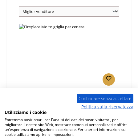
Fireplace Molto griglia per cenere
Continuare senza accettare
Politica sulla riservatezza
Numero di prodotto:
01022853
Utilizziamo i cookie
Produttore:
Fireplace
Potremmo posizionarli per l'analisi dei dati dei nostri visitatori, per
migliorare il nostro sito Web, mostrare contenuti personalizzati e offrirti
Prezzo normale:
un'esperienza di navigazione eccezionale. Per ulteriori informazioni sui
378,72 €
cookie utilizziamo aprire le impostazioni.
Disponibile, tempi di consegna: 4-6 giorni