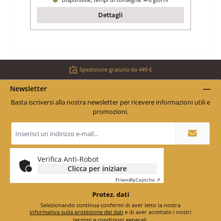
Dettagli
Spedizione gratuita da 449 €
Newsletter
Basta iscriversi alla nostra newsletter per ricevere informazioni utili e
promozioni.
Indirizzo
e-
mail
*
Verifica Anti-Robot
Clicca per iniziare
Friendly
Captcha ⇗
Protez. dati
Selezionando continua confermi di aver letto la nostra
informativa sulla protezione dei dati
e di aver accettato i nostri
termini e condizioni generali
.