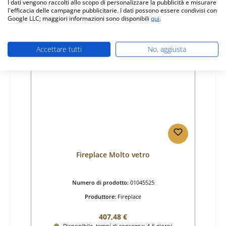
I dati vengono raccolti allo scopo di personalizzare la pubblicità e misurare
l'efficacia delle campagne pubblicitarie. I dati possono essere condivisi con
Dettagli
Google LLC; maggiori informazioni sono disponibili
qui
.
Accettare tutti
No, aggiusta
Solo 10 disponibili
Fireplace Molto vetro
Numero di prodotto:
01045525
Produttore:
Fireplace
Prezzo normale:
407,48 €
Disponibile, tempi di consegna: 4-6 giorni