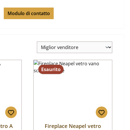
Modulo di contatto
Esaurito
etro A
Fireplace Neapel vetro