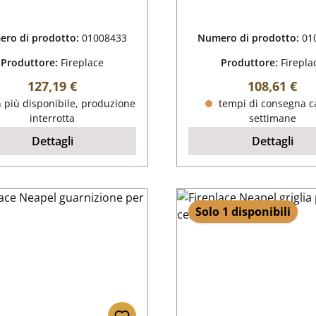
ro di prodotto:
01008433
Numero di prodotto:
01
Produttore:
Fireplace
Produttore:
Firepla
Prezzo normale:
Prezzo nor
127,19 €
108,61 €
 più disponibile, produzione
tempi di consegna ca
interrotta
settimane
Dettagli
Dettagli
Solo 1 disponibili