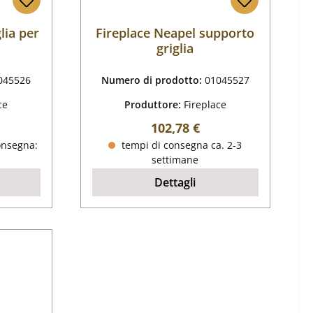
lia per
Fireplace Neapel supporto
griglia
045526
Numero di prodotto:
01045527
ce
Produttore:
Fireplace
male:
Prezzo normale:
102,78 €
onsegna:
tempi di consegna ca. 2-3
settimane
Dettagli