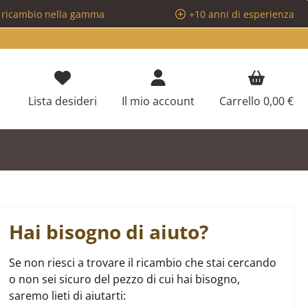
i ricambio nella gamma
+10 anni di esperienza
Hai 0 articoli nella lista dei desideri
Lista desideri
Il mio account
Carrello
0,00 €
Hai bisogno di aiuto?
Se non riesci a trovare il ricambio che stai cercando
o non sei sicuro del pezzo di cui hai bisogno,
saremo lieti di aiutarti: