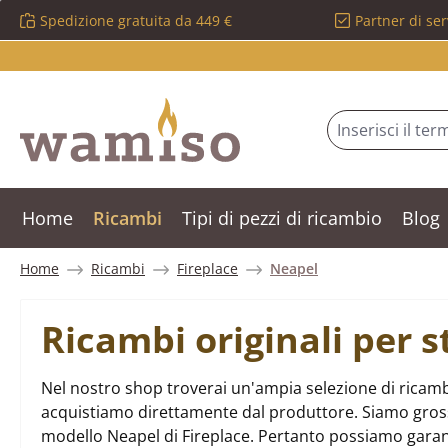
Spedizione gratuita da 449 €
Partner di ser
ssa al contenuto principale
Salta alla ricerca
Passa alla navigazione principale
Home
Ricambi
Tipi di pezzi di ricambio
Blog
Home
Ricambi
Fireplace
Neapel
Ricambi originali per 
Nel nostro shop troverai un'ampia selezione di ricambi
acquistiamo direttamente dal produttore. Siamo grossist
modello Neapel di Fireplace. Pertanto possiamo garan