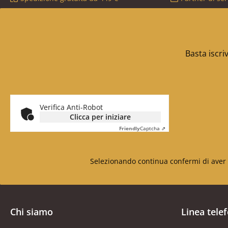
Basta iscri
Verifica Anti-Robot
Clicca per iniziare
Friendly
Captcha ⇗
Selezionando continua confermi di aver 
Chi siamo
Linea tele