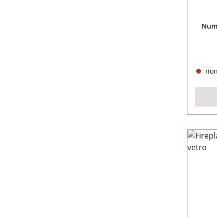
Nume
non