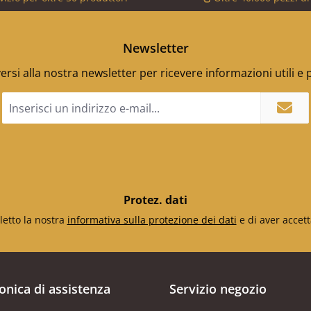
Newsletter
versi alla nostra newsletter per ricevere informazioni utili e
Indirizzo
e-
mail
*
Protez. dati
letto la nostra
informativa sulla protezione dei dati
e di aver accett
fonica di assistenza
Servizio negozio