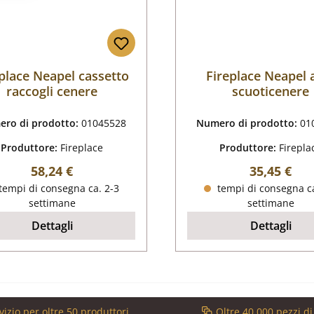
place Neapel cassetto
Fireplace Neapel 
raccogli cenere
scuoticenere
ro di prodotto:
01045528
Numero di prodotto:
01
Produttore:
Fireplace
Produttore:
Firepla
Prezzo normale:
Prezzo nor
58,24 €
35,45 €
tempi di consegna ca. 2-3
tempi di consegna ca
settimane
settimane
Dettagli
Dettagli
vizio per oltre 50 produttori
Oltre 40.000 pezzi d