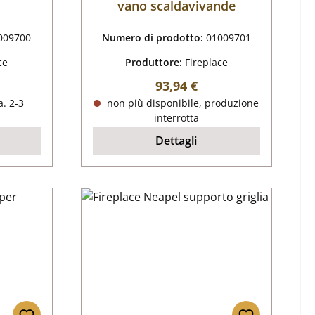
vano scaldavivande
009700
Numero di prodotto:
01009701
ce
Produttore:
Fireplace
male:
Prezzo normale:
93,94 €
. 2-3
non più disponibile, produzione
interrotta
Dettagli