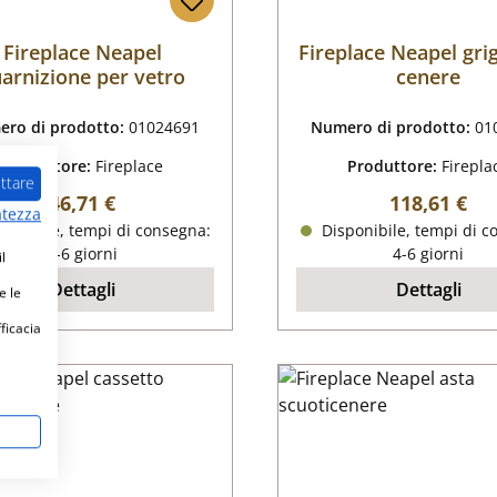
Fireplace Neapel
Fireplace Neapel grig
arnizione per vetro
cenere
ro di prodotto:
01024691
Numero di prodotto:
01
Produttore:
Fireplace
Produttore:
Firepla
ttare
Prezzo normale:
Prezzo nor
46,71 €
118,61 €
atezza
ponibile, tempi di consegna:
Disponibile, tempi di c
4-6 giorni
4-6 giorni
l
Dettagli
Dettagli
e le
fficacia